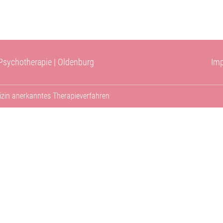
Starts
 Psychotherapie | Oldenburg
Im
izin anerkanntes Therapieverfahren