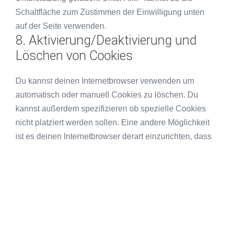
Schaltfläche zum Zustimmen der Einwilligung unten
auf der Seite verwenden.
8. Aktivierung/Deaktivierung und
Löschen von Cookies
Du kannst deinen Internetbrowser verwenden um
automatisch oder manuell Cookies zu löschen. Du
kannst außerdem spezifizieren ob spezielle Cookies
nicht platziert werden sollen. Eine andere Möglichkeit
ist es deinen Internetbrowser derart einzurichten, dass
du jedes Mal benachrichtigt wirst, wenn ein Cookie
platziert wird. Für weitere Information über diese
Möglichkeiten beachte die Anweisungen in der
Hilfesektion deines Browsers.
Bitte nimm zur Kenntnis, dass unsere Website
möglicherweise nicht richtig funktioniert, wenn alle